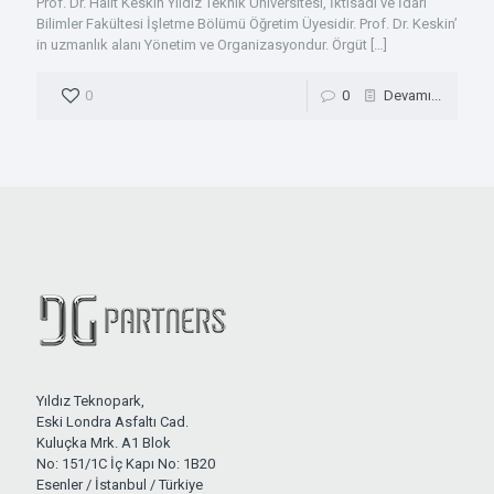
Prof. Dr. Halit Keskin Yıldız Teknik Üniversitesi, İktisadi ve İdari
Bilimler Fakültesi İşletme Bölümü Öğretim Üyesidir. Prof. Dr. Keskin’
in uzmanlık alanı Yönetim ve Organizasyondur. Örgüt
[…]
0
0
Devamı...
Yıldız Teknopark,
Eski Londra Asfaltı Cad.
Kuluçka Mrk. A1 Blok
No: 151/1C İç Kapı No: 1B20
Esenler / İstanbul / Türkiye