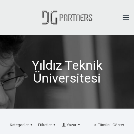
Yıldız Teknik
Üniversitesi
Kategoriler
Etiketler
Yazar
Tümünü Göster