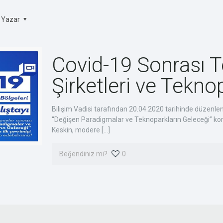
Yazar
Covid-19 Sonrası 
Şirketleri ve Teknop
Navigasyon
İl
Bizi
Hakkımızda
Bilişim Vadisi tarafından 20.04.2020 tarihinde düzenl
ileti
“Değişen Paradigmalar ve Teknoparkların Geleceği” konulu
Dijital Dönüşüm
ziya
Keskin, modere
[…]
de e-
Kurumsal İnovasyon Hızlandırma
+90
Dijital Dönüşüm Akademisi
Beğendiniz mi?
0
inf
Bizden Haberler
Yayınlarımız
İletişim