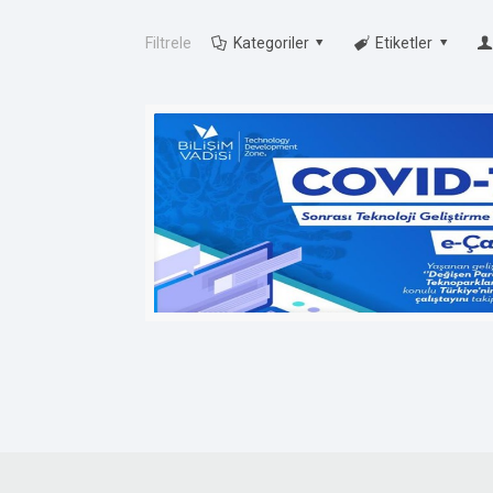
Filtrele
Kategoriler
Etiketler
Yıldız Teknopark,
Eski Londra Asfaltı Cad.
Kuluçka Mrk. A1 Blok
No: 151/1C İç Kapı No: 1B20
Esenler / İstanbul / Türkiye