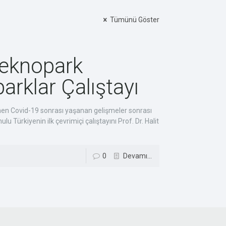
Tümünü Göster
Teknopark
arklar Çalıştayı
etişim
mle istediğiniz her zaman iletişim kurabilmeniz için
enen Covid-19 sonrası yaşanan gelişmeler sonrası
şim ağımızı genişlettik! İster telefonla, ister
 Türkiyenin ilk çevrimiçi çalıştayını Prof. Dr. Halit
retle, ister iletişim sayfamızdaki formla, isterseniz
posta yolu ile bizimle iletişime geçebilirsiniz!
 532 298 1040
0
Devamı...
o@digitalgrouppartners.com