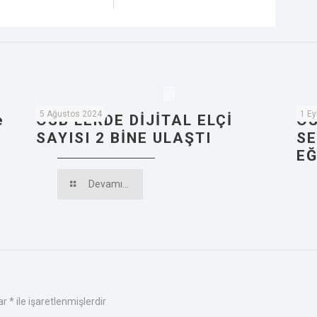
5 Ağustos 2024
1 Ey
e
OSB’LERDE DİJİTAL ELÇİ
OS
SAYISI 2 BİNE ULAŞTI
SE
EĞ
Devamı...
Navigasyon
İl
lar
*
ile işaretlenmişlerdir