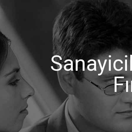
Sanayici
Fı