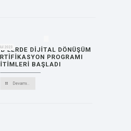
lül 2023
B’LERDE DİJİTAL DÖNÜŞÜM
RTİFİKASYON PROGRAMI
İTİMLERİ BAŞLADI
Devamı...
etişim