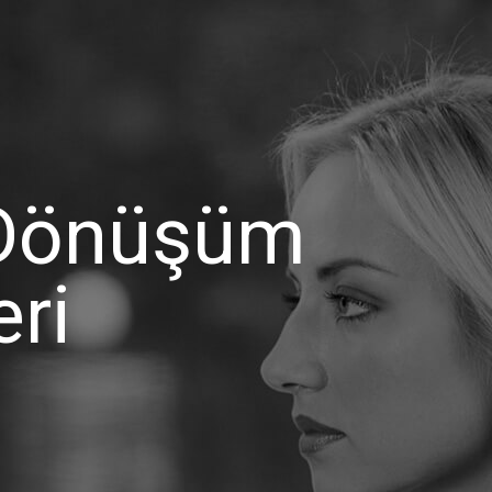
l Dönüşüm
eri