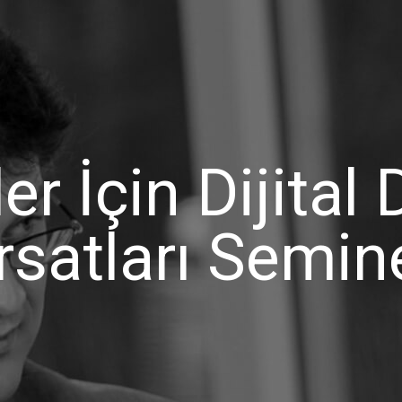
ler İçin Dijita
rsatları Semin