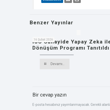
Benzer Yayınlar
16 Şubat 2026
İSO Sanayide Yapay Zeka il
Dönüşüm Programı Tanıtıldı
Devamı...
Bir cevap yazın
E-posta hesabınız yayımlanmayacak.
Gerekli alan